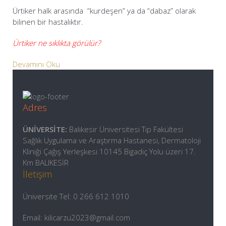
Ürtiker halk arasında “kurdeşen” ya da “dabaz” olarak
bilinen bir hastalıktır.
Ürtiker ne sıklıkta görülür?
Devamını Oku
Adres
ÜNİVERSİTE:
Balıkesir Üniversitesi Tıp Fakültesi
Sağlık Uygulama ve Araştırma Hastanesi, Dermatoloji
Kliniği Çağış Yerleşkesi 10145 Bigadiç Yolu üzeri 17.
Km BALIKESİR
İletişim
Üniversite Tel: 0 266 612 1010
Email: kilicarzu2023@gmail.com