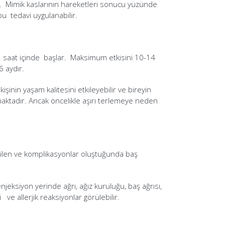
lır. Mimik kaslarının hareketleri sonucu yüzünde
u tedavi uygulanabilir.
72 saat içinde başlar. Maksimum etkisini 10-14
6 aydır.
işinin yaşam kalitesini etkileyebilir ve bireyin
maktadır. Ancak öncelikle aşırı terlemeye neden
 bilen ve komplikasyonlar oluştuğunda baş
eksiyon yerinde ağrı, ağız kuruluğu, baş ağrısı,
ve allerjik reaksiyonlar görülebilir.