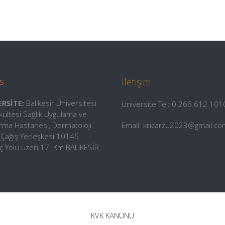
s
İletişim
ERSİTE:
Balıkesir Üniversitesi
Üniversite Tel: 0 266 612 101
akültesi Sağlık Uygulama ve
ırma Hastanesi, Dermatoloji
Email: kilicarzu2023@gmail.co
i Çağış Yerleşkesi 10145
iç Yolu üzeri 17. Km BALIKESİR
KVK KANUNU