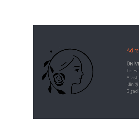
Adre
ÜNİV
Tıp F
Araşt
Kliniğ
Bigad