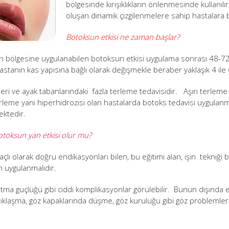
bölgesinde kırışıklıkların önlenmesinde kullanı
oluşan dinamik çizgilenmelere sahip hastalara b
Botoksun etkisi ne zaman başlar?
oyun bölgesine uygulanabilen botoksun etkisi uygulama sonrası 48-
stanın kas yapısına bağlı olarak değişmekle beraber yaklaşık 4 ile 
çleri ve ayak tabanlarındaki fazla terleme tedavisidir. Aşırı terleme k
rleme yani hiperhidrozisi olan hastalarda botoks tedavisi uygulan
ektedir.
otoksun yan etkisi olur mu?
lı olarak doğru endikasyonları bilen, bu eğitimi alan, işin tekniği
an uygulanmalıdır.
 güçlüğü gibi ciddi komplikasyonlar görülebilir. Bunun dışında enj
ıklaşma, göz kapaklarında düşme, göz kuruluğu gibi göz problemleri 