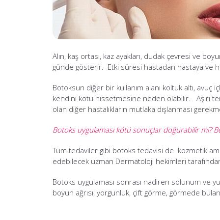
Alın, kaş ortası, kaz ayakları, dudak çevresi ve b
günde gösterir. Etki süresi hastadan hastaya ve ha
Botoksun diğer bir kullanım alanı koltuk altı, avuç i
kendini kötü hissetmesine neden olabilir. Aşırı te
olan diğer hastalıkların mutlaka dışlanması gerekm
Botoks uygulaması kötü sonuçlar doğurabilir mi? B
Tüm tedaviler gibi botoks tedavisi de kozmetik amaç
edebilecek uzman Dermatoloji hekimleri tarafınd
Botoks uygulaması sonrası nadiren solunum ve yutma
boyun ağrısı, yorgunluk, çift görme, görmede bulan