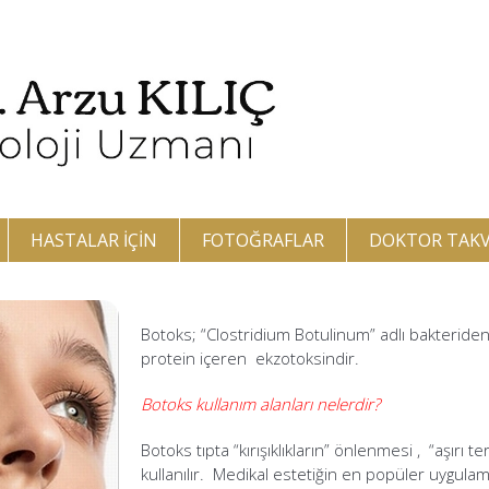
HASTALAR İÇIN
FOTOĞRAFLAR
DOKTOR TAKV
Botoks; “Clostridium Botulinum” adlı bakteriden 
protein içeren ekzotoksindir.
Botoks kullanım alanları nelerdir?
Botoks tıpta “kırışıklıkların” önlenmesi , “aşırı 
kullanılır. Medikal estetiğin en popüler uygula