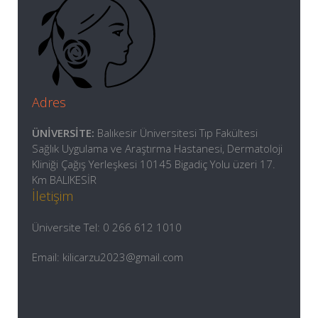
Adres
ÜNİVERSİTE:
Balıkesir Üniversitesi Tıp Fakültesi
Sağlık Uygulama ve Araştırma Hastanesi, Dermatoloji
Kliniği Çağış Yerleşkesi 10145 Bigadiç Yolu üzeri 17.
Km BALIKESİR
İletişim
Üniversite Tel: 0 266 612 1010
Email: kilicarzu2023@gmail.com