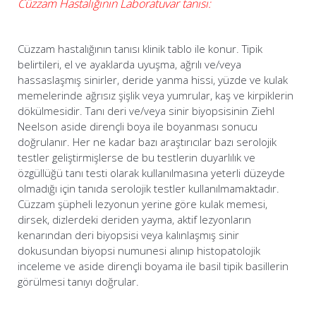
Cüzzam Hastalığının Laboratuvar tanısı:
Cüzzam hastalığının tanısı klinik tablo ile konur. Tipik
belirtileri, el ve ayaklarda uyuşma, ağrılı ve/veya
hassaslaşmış sinirler, deride yanma hissi, yüzde ve kulak
memelerinde ağrısız şişlik veya yumrular, kaş ve kirpiklerin
dökülmesidir. Tanı deri ve/veya sinir biyopsisinin Ziehl
Neelson aside dirençli boya ile boyanması sonucu
doğrulanır. Her ne kadar bazı araştırıcılar bazı serolojik
testler geliştirmişlerse de bu testlerin duyarlılık ve
özgüllüğü tanı testi olarak kullanılmasına yeterli düzeyde
olmadığı için tanıda serolojik testler kullanılmamaktadır.
Cüzzam şüpheli lezyonun yerine göre kulak memesi,
dirsek, dizlerdeki deriden yayma, aktif lezyonların
kenarından deri biyopsisi veya kalınlaşmış sinir
dokusundan biyopsi numunesi alınıp histopatolojik
inceleme ve aside dirençli boyama ile basil tipik basillerin
görülmesi tanıyı doğrular.