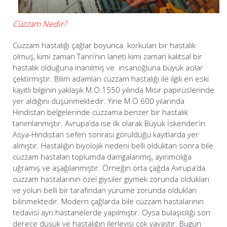
Cüzzam Nedir?
Cüzzam hastalığı çağlar boyunca korkulan bir hastalık
olmuş, kimi zaman Tanrı’nın laneti kimi zaman kalıtsal bir
hastalık olduğuna inanılmış ve insanoğluna büyük acılar
çektirmiştir. Bilim adamları cüzzam hastalığı ile ilgili en eski
kayıtlı bilginin yaklaşık M.Ö.1550 yılında Mısır papirüslerinde
yer aldığını düşünmektedir. Yine M.Ö 600 yılarında
Hindistan belgelerinde cüzzama benzer bir hastalık
tanımlanmıştır. Avrupa’da ise ilk olarak Büyük İskender’in
Asya-Hindistan seferi sonrası görüldüğü kayıtlarda yer
almıştır. Hastalığın biyolojik nedeni belli olduktan sonra bile
cüzzam hastaları toplumda damgalanmış, ayırımcılığa
uğramış ve aşağılanmıştır. Örneğin orta çağda Avrupa’da
cüzzam hastalarının özel giysiler giymek zorunda oldukları
ve yolun belli bir tarafından yürüme zorunda oldukları
bilinmektedir. Modern çağlarda bile cüzzam hastalarının
tedavisi ayrı hastanelerde yapılmıştır. Oysa bulaşıcılığı son
derece düşük ve hastalığın ilerleyişi çok yavaştır. Bugün