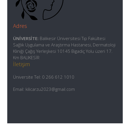
Adres
ÜNİVERSİTE:
Balıkesir Üniversitesi Tıp Fakültesi
Sağlık Uygulama ve Araştırma Hastanesi, Dermatoloji
Kliniği Çağış Yerleşkesi 10145 Bigadiç Yolu üzeri 17.
Km BALIKESİR
İletişim
Üniversite Tel: 0 266 612 1010
Email: kilicarzu2023@gmail.com