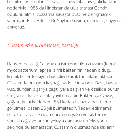
bir bilim insanı olan Dr Saylan cüzzamla savaştaki katkıları
nedeniyle 1986 da Hindistan’da uluslararası Gandhi
ödülünü almış, cüzzamla savaşta DSÖ ne danışmanlık
yapmıştır. Bu vesile ile Dr Saylan’ı hayırla, minnetle, saygı ile
anıyoruz.
Cüzzam etkeni, bulaşması, hastalığı:
Hansen hastalığı" olarak da isimlendirilen cüzzam (lepra),
mycobacterium leprae isimli bakterinin neden olduğu
kronik bir enfeksiyon hastalığı olarak tanımlanmaktadır.
Cüzzamda bulaşma kaynağı sadece insandır. Basil, hasta
vücudundan dışarıya çeşitli yara salgıları ve özellikle burun
salgısı ile çıkarak etrafa yayılmaktadır. Bakteri çok yavaş
çoğalır, kuluçka dönemi 5 yıl kadardır, hatta belirtilerin
görülmesi bazen 25 yılı bulmaktadır. Tedavi edilmemiş
enfekte hasta ile uzun süreli çok yakın ve sık temas
sonucu ağız ve burun yoluyla damlacık enfeksiyonu
şeklinde bulaşmaktadır. Cüzzamın oluşmasında kişilerin