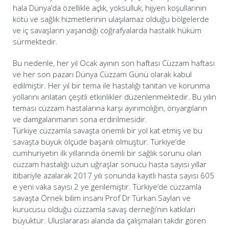
hala Dünya’da özellikle açlık, yoksulluk, hijyen koşullarının
kötü ve sağlık hizmetlerinin ulaşılamaz olduğu bölgelerde
ve iç savaşların yaşandığı coğrafyalarda hastalık hüküm
sürmektedir.
Bu nedenle, her yıl Ocak ayının son haftası Cüzzam haftası
ve her son pazarı Dünya Cüzzam Günü olarak kabul
edilmiştir. Her yıl bir tema ile hastalığı tanıtan ve korunma
yollarını anlatan çeşitli etkinlikler düzenlenmektedir. Bu yılın
teması cüzzam hastalarına karşı ayırımcılığın, önyargıların
ve damgalanmanın sona erdirilmesidir.
Türkiye cüzzamla savaşta önemli bir yol kat etmiş ve bu
savaşta büyük ölçüde başarılı olmuştur. Türkiye’de
cumhuriyetin ilk yıllarında önemli bir sağlık sorunu olan
cüzzam hastalığı uzun uğraşlar sonucu hasta sayısı yıllar
itibariyle azalarak 2017 yılı sonunda kayıtlı hasta sayısı 605
e yeni vaka sayısı 2 ye gerilemiştir. Türkiye’de cüzzamla
savaşta Örnek bilim insanı Prof Dr Türkan Saylan ve
kurucusu olduğu cüzzamla savaş derneği’nin katkıları
büyüktür. Uluslararası alanda da çalışmaları takdir gören